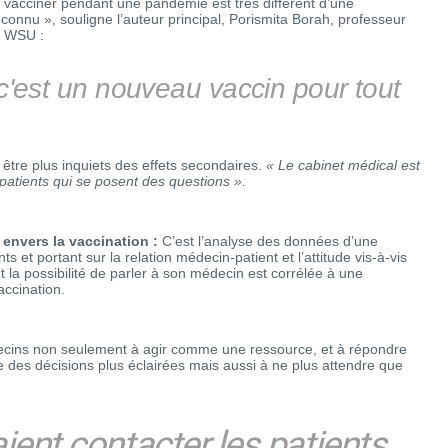
e vacciner pendant une pandémie est très différent d’une
connu », souligne l’auteur principal, Porismita Borah, professeur
a WSU :
'est un nouveau vaccin pour tout
 être plus inquiets des effets secondaires.
« Le cabinet médical est
 patients qui se posent des questions ».
envers la vaccination :
C’est l’analyse des données d’une
et portant sur la relation médecin-patient et l’attitude vis-à-vis
et la possibilité de parler à son médecin est corrélée à une
accination.
decins non seulement à agir comme une ressource, et à répondre
e des décisions plus éclairées mais aussi à ne plus attendre que
ent contacter les patients,