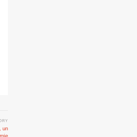
, un
émie