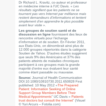
Dr Richard L. Kravitz, co-auteur et professeur
en médecine interne à l’UC Davis. «
Les
résultats signifient que les patients ne se
tournent pas vers Internet par méfiance mais
restent demandeurs d’informations et tentent
simplement d’en apprendre le plus possible
avant leur visite
».
Les groupes de soutien santé et de
discussion en ligne
fournissent des lieux de
rencontre virtuels pour l’échange
d’information et de soutien. En Février 2011,
aux Etats-Unis, on dénombrait ainsi plus de
12.000 groupes répertoriés dans la catégorie
Soutien de Yahoo. D’autres études suggèrent
que seuls 9% des Américains et 37% des
patients atteints de maladies chroniques
participent à ces groupes mais la grande
majorité d’entre eux évaluent leur santé
comme étant passable ou mauvaise.
Source:
Journal of Health Communication
DOI:10.1080/10810730.2011.650828 First
published: 10 May 2012 «
The Prepared
Patient: Information Seeking of Online
Support Group Members Before Their
Medical Appointments
” UC Davis «
Patients
trust doctors but consult the Internet
” (Visuel
© Yuri Arcurs – Fotolia.com)